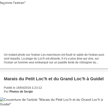
Un instant photo sur l'estran Les marcheurs ont foulé le sable de l'estran puis
sont repartis. La plage du Loc'h est déserte, il n'y a plus âme qui vive, sur
l'océan un homme seul embarqué sur un paddle tente de s'éloigner du
rivage. Le déclin du soleil...
Marais du Petit Loc'h et du Grand Loc'h à Guidel
Publié le 18/04/2016 à 23:12
Par
Photos de Sergio