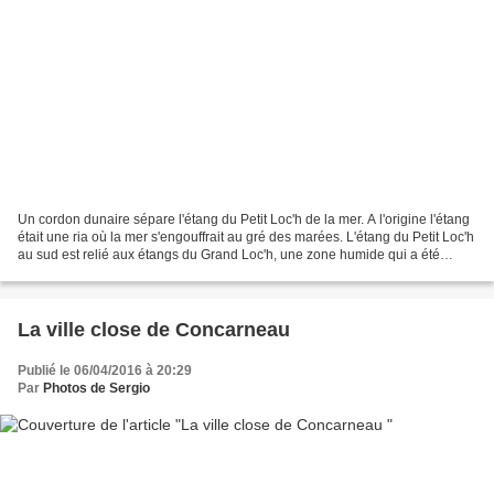
Un cordon dunaire sépare l'étang du Petit Loc'h de la mer. A l'origine l'étang
était une ria où la mer s'engouffrait au gré des marées. L'étang du Petit Loc'h
au sud est relié aux étangs du Grand Loc'h, une zone humide qui a été
gagnée sur la mer par...
La ville close de Concarneau
Publié le 06/04/2016 à 20:29
Par
Photos de Sergio