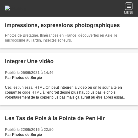
MENU
Impressions, expressions photographiques
Photos de Bretagne, Itinérances en France, découvertes en Asie, le
microcosme au jardin, insectes et fleurs.
integrer Une vidéo
Publié le 05/09/2021 à 14:46
Par
Photos de Sergio
Ceci est un essai HTML On peut intégrer la vidéo ou on le souhaite en
copiant le code HTML à l'endroit désiré plus haut plus bas je choisi
volontairement de la copier plus bas mais ça aurait pu être après essai
HTML ou n'importe où
Les Tas de Pois à la Pointe de Pen Hir
Publié le 22/05/2016 à 22:50
Par
Photos de Sergio