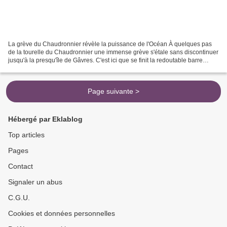
La grève du Chaudronnier révèle la puissance de l'Océan À quelques pas
de la tourelle du Chaudronnier une immense grève s'étale sans discontinuer
jusqu'à la presqu'île de Gâvres. C'est ici que se finit la redoutable barre
d'Étel, une accumulation sableuse...
Page suivante >
Hébergé par Eklablog
Top articles
Pages
Contact
Signaler un abus
C.G.U.
Cookies et données personnelles