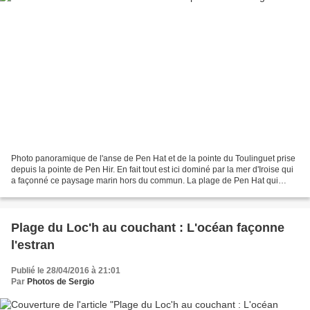
Photo panoramique de l'anse de Pen Hat et de la pointe du Toulinguet prise
depuis la pointe de Pen Hir. En fait tout est ici dominé par la mer d'Iroise qui
a façonné ce paysage marin hors du commun. La plage de Pen Hat qui
semble être un refuge idyllique...
Plage du Loc'h au couchant : L'océan façonne
l'estran
Publié le 28/04/2016 à 21:01
Par
Photos de Sergio